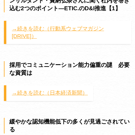
ンサルタント・寶納弘奈さんに聞く社内を巻き
込む2つのポイント―ETIC.のD&I推進【1】
→続きを読む（行動系ウェブマガジン
[DRIVE]）
採用でコミュニケーション能力偏重の謎 必要
な資質は
→続きを読む（日本経済新聞）
緩やかな認知機能低下の多くが見過ごされてい
る